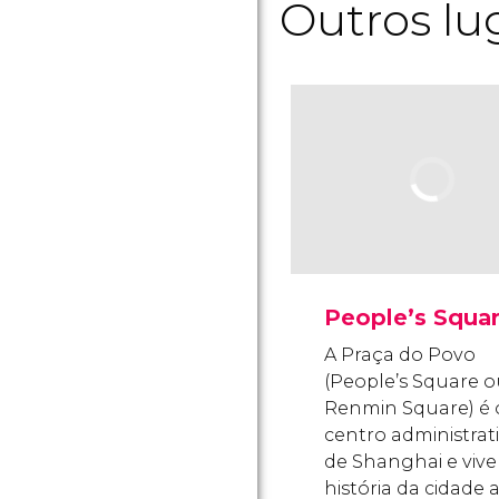
Outros lu
People’s Squa
A Praça do Povo
(People’s Square 
Renmin Square) é 
centro administrat
de Shanghai e vive
história da cidade 