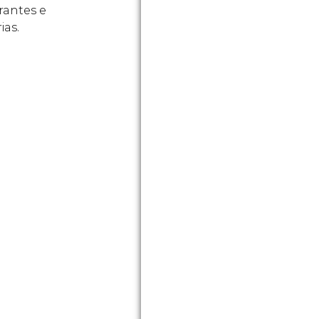
rantes e
ias.