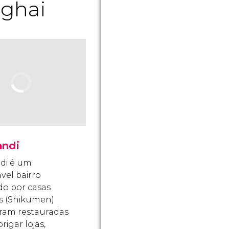
nghai
andi
ndi é um
vel bairro
o por casas
s (Shikumen)
ram restauradas
rigar lojas,