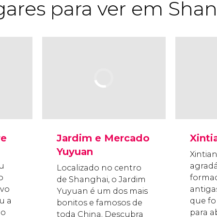
gares para ver em Sha
re
Jardim e Mercado
Xinti
Yuyuan
Xintia
ou
agradá
Localizado no centro
o
formad
de Shanghai, o Jardim
ivo
antiga
Yuyuan é um dos mais
u a
que fo
bonitos e famosos de
ao
para ab
toda China. Descubra