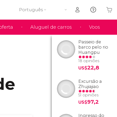
Português
oferta
Aluguel de carros
Voos
O seu carrinho está vazio
Passeio de
barco pelo rio
Huangpu
18 opiniões
22,8
US$
de
Excursão a
Zhujiajiao
51 opiniões
97,2
US$
Ingresso do