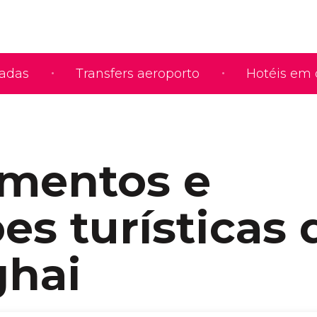
iadas
Transfers aeroporto
Hotéis em 
mentos e
es turísticas 
hai