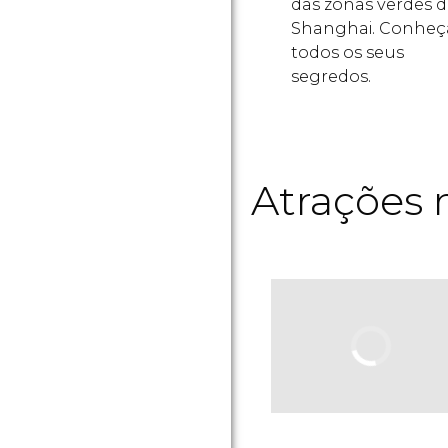
das zonas verdes 
Shanghai. Conheç
todos os seus
segredos.
Atrações