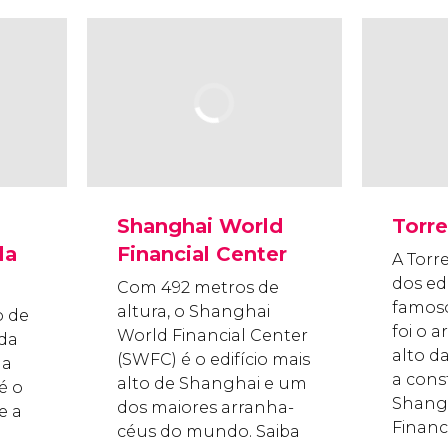
Shanghai World
Torre
la
Financial Center
A Torr
dos edi
Com 492 metros de
famoso
altura, o Shanghai
o de
foi o 
World Financial Center
da
alto d
(SWFC) é o edifício mais
 a
a cons
alto de Shanghai e um
é o
Shang
dos maiores arranha-
e a
Financ
céus do mundo. Saiba