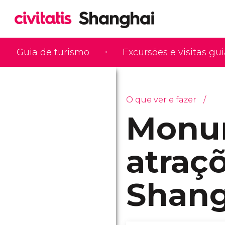
Guia de turismo
Excursões e visitas gu
O que ver e fazer
Monu
atraçõ
Shang