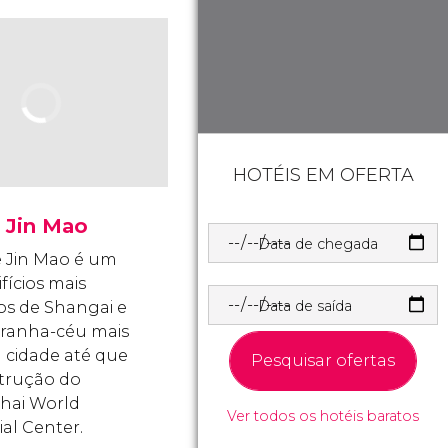
HOTÉIS EM OFERTA
 Jin Mao
Data de chegada
e Jin Mao é um
fícios mais
Data de saída
s de Shangai e
arranha-céu mais
a cidade até que
Pesquisar ofertas
trução do
hai World
Ver todos os hotéis baratos
ial Center.