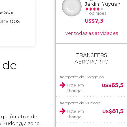
Jardim Yuyuan
e sua
11 opiniões
7,3
guns dos
US$
ver todas as atividades
TRANSFERS
 de
AEROPORTO
Aeroporto de Hongqiao
65,5
Hotel em
US$
Shangai
Aeroporto de Pudong
81,5
Hotel em
US$
 quilômetros de
Shangai
e Pudong, a zona