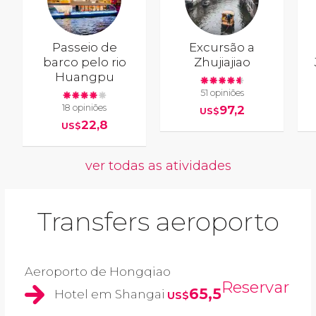
Passeio de
Excursão a
barco pelo rio
Zhujiajiao
Huangpu
51 opiniões
18 opiniões
97,2
US$
22,8
US$
ver todas as atividades
Transfers aeroporto
Aeroporto de Hongqiao
Reservar
65,5
Hotel em Shangai
US$