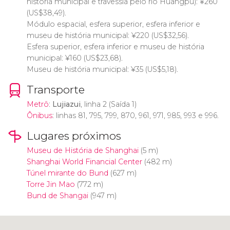
história municipal e travessia pelo rio Huangpu):
¥
260
(
US$
38,49).
Módulo espacial, esfera superior, esfera inferior e
museu de história municipal:
¥
220 (
US$
32,56).
Esfera superior, esfera inferior e museu de história
municipal:
¥
160 (
US$
23,68).
Museu de história municipal:
¥
35 (
US$
5,18).
Transporte
Metrô
:
Lujiazui
, linha 2 (Saída 1)
Ônibus
: linhas 81, 795, 799, 870, 961, 971, 985, 993 e 996.
Lugares próximos
Museu de História de Shanghai
(5 m)
Shanghai World Financial Center
(482 m)
Túnel mirante do Bund
(627 m)
Torre Jin Mao
(772 m)
Bund de Shangai
(947 m)