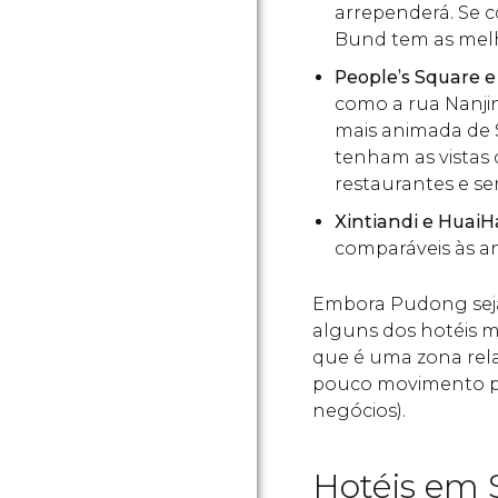
arrependerá. Se 
Bund tem as melho
People’s Square 
como a rua Nanjin
mais animada de 
tenham as vistas d
restaurantes e se
Xintiandi e HuaiH
comparáveis às an
Embora Pudong seja
alguns dos hotéis 
que é uma zona rel
pouco movimento par
negócios).
Hotéis em 