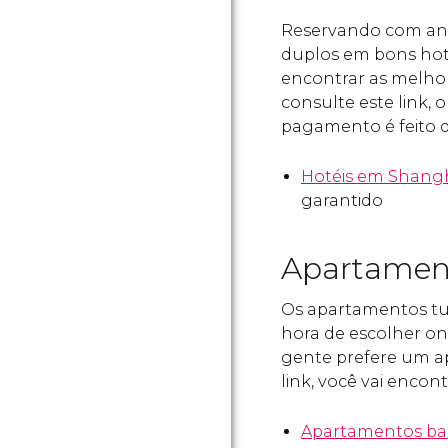
Reservando com ant
duplos em bons hotéi
encontrar as melho
consulte este link,
pagamento é feito d
Hotéis em Shang
garantido
Apartamen
Os apartamentos tur
hora de escolher o
gente prefere um a
link, você vai enco
Apartamentos ba