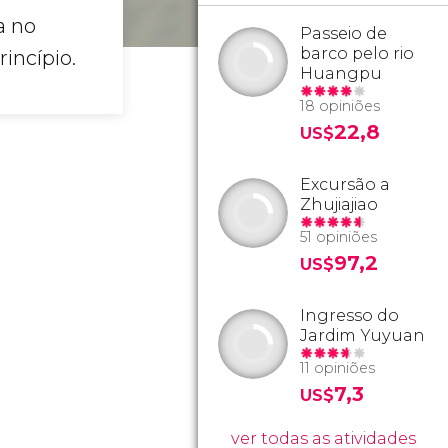
a no
Passeio de
barco pelo rio
incípio.
Huangpu
18 opiniões
22,8
US$
Excursão a
Zhujiajiao
51 opiniões
97,2
US$
Ingresso do
Jardim Yuyuan
11 opiniões
7,3
US$
ver todas as atividades