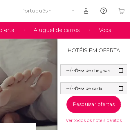
Português
oferta
Aluguel de carros
Voos
O seu carrinho está vazio
HOTÉIS EM OFERTA
Data de chegada
Data de saída
Pesquisar ofertas
Ver todos os hotéis baratos