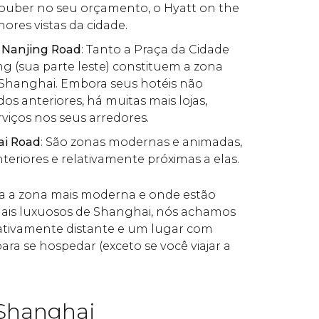
couber no seu orçamento,
o Hyatt on the
res vistas da cidade.
e Nanjing Road
: Tanto a Praça da Cidade
g (sua parte leste) constituem
a zona
Shanghai. Embora seus hotéis não
os anteriores, há muitas mais lojas,
rviços nos seus arredores.
ai Road
: São zonas modernas e animadas,
teriores e relativamente próximas a elas.
 a zona mais moderna e onde estão
mais luxuosos de Shanghai, nós achamos
ativamente distante e um lugar com
a se hospedar (exceto se você viajar a
Shanghai