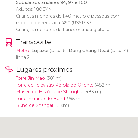
Subida aos andares 94, 97 e 100:
Adultos: 180CYN.
Crianças menores de 1,40 metro e pessoas com
mobilidade reduzida:
¥
90 (
US$
13,33).
Crianças menores de 1 ano: entrada gratuita.
Transporte
Metrô
:
Lujiazui
(saída 6);
Dong Chang Road
(saída 4),
linha 2.
Lugares próximos
Torre Jin Mao
(301 m)
Torre de Televisão Pérola do Oriente
(482 m)
Museu de História de Shanghai
(483 m)
Túnel mirante do Bund
(995 m)
Bund de Shangai
(1.1 km)
Clique para usar o mapa