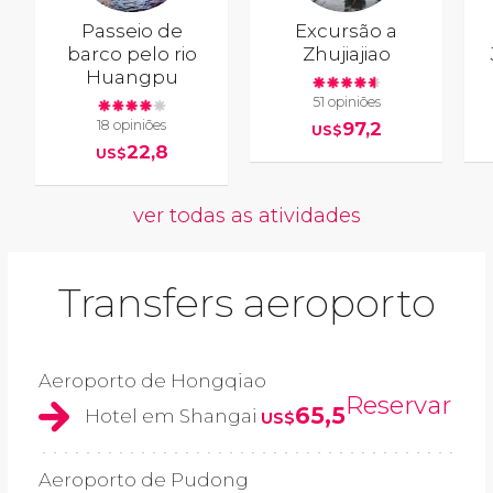
Passeio de
Excursão a
barco pelo rio
Zhujiajiao
Huangpu
51 opiniões
18 opiniões
97,2
US$
22,8
US$
ver todas as atividades
Transfers aeroporto
Aeroporto de Hongqiao
Reservar
65,5
Hotel em Shangai
US$
Aeroporto de Pudong